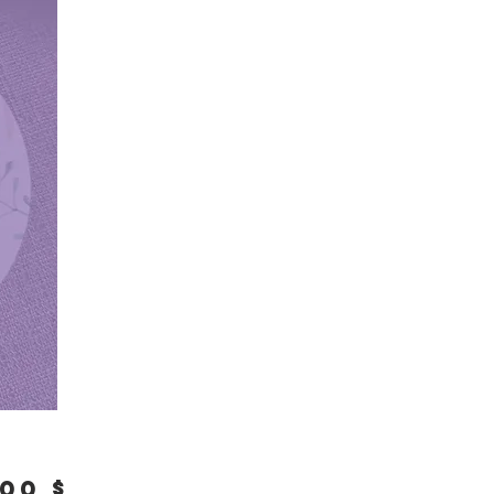
Prix
00 $