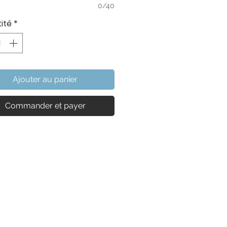
0/40
ité
*
Ajouter au panier
Commander et payer