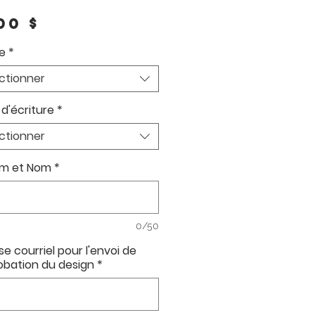
Prix
00 $
e
*
ctionner
 d'écriture
*
ctionner
m et Nom
*
0/50
e courriel pour l'envoi de
obation du design
*