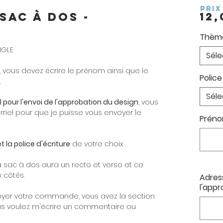
PRIX
sac à dos -
12,
Thèm
NGLE
Séle
, vous devez écrire le prénom ainsi que le
Police
.
Séle
l pour l'envoi de l'approbation du design
, vous
riel pour que je puisse vous envoyer le
Préno
 la police d'écriture
de votre choix.
à sac à dos aura un recto et verso et ce
 côtés.
Adress
l'appr
voyer votre commande, vous avez la section
ous voulez m'écrire un commentaire ou