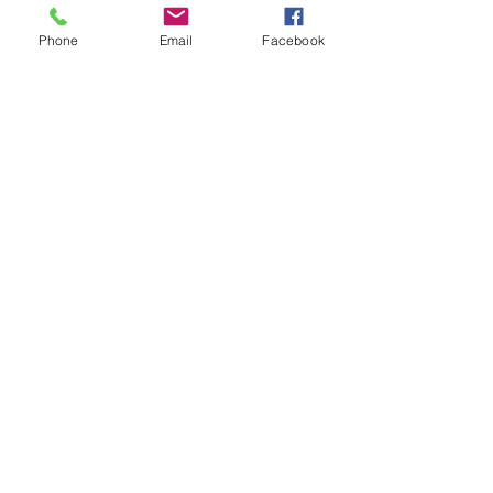
m'écrire un commentaire ou
autres.
Phone
Email
Facebook