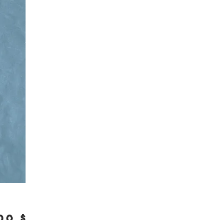
Prix
00 $