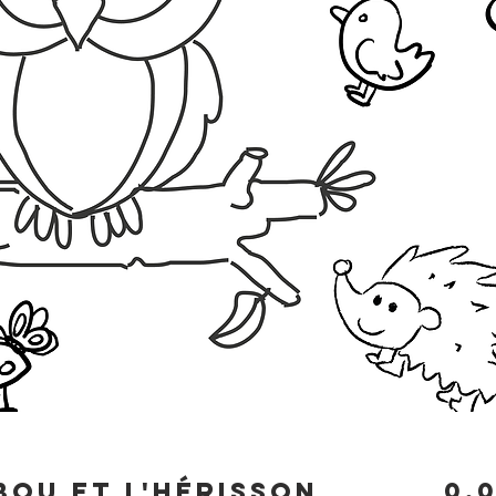
ibou et l'hérisson
0,0