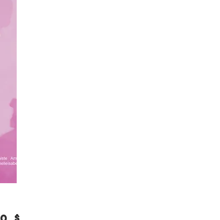
Prix
0 $