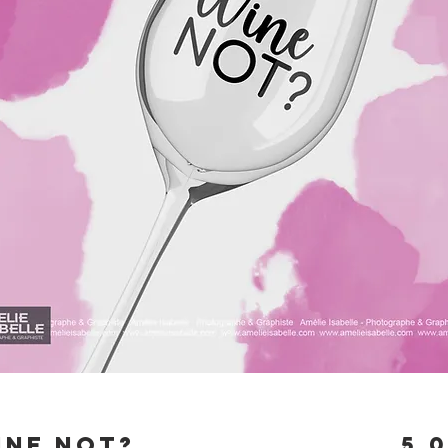
ine not?
5,0