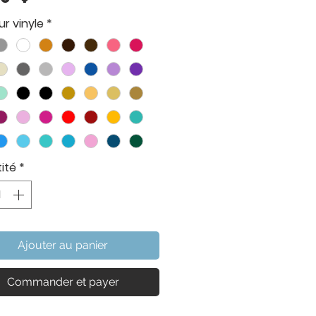
r vinyle
*
ité
*
Ajouter au panier
Commander et payer