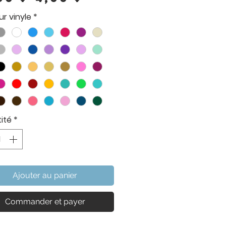
original
promotionnel
r vinyle
*
ité
*
Ajouter au panier
Commander et payer