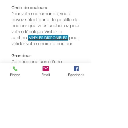
Choix de couleurs
Pour votre commande, vous
devez sélectionner la pastille de
couleur que vous souhaitez pour
votre décalque. Visitez la
section
VINYLES DISPONIBLES
pour
valider votre choix de couleur.
Grandeur
Ce décalque sera d'une
grandeur d'environ 3 pouces de
longueur.
Phone
Email
Facebook
Décalque vinyle autocollant
que
vous pourrez apposer vous-
même sur la surface de votre
choix. Les instructions pour
l'installation vous seront
envoyées lors de l'envoi.
Veuillez prendre note que