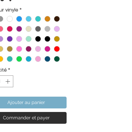
r vinyle
*
ité
*
Ajouter au panier
Commander et payer