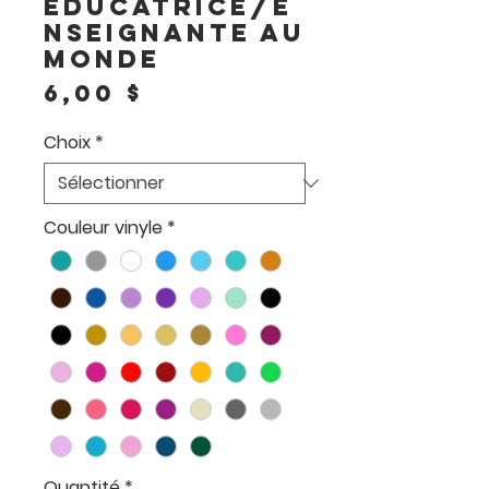
éducatrice/e
nseignante au
monde
Prix
6,00 $
Choix
*
Couleur vinyle
*
Quantité
*