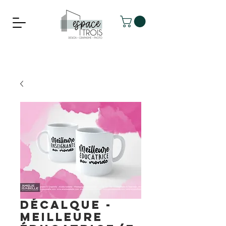
Décalque -
Meilleure