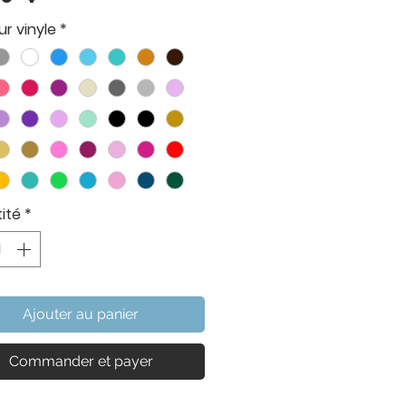
r vinyle
*
ité
*
Ajouter au panier
Commander et payer