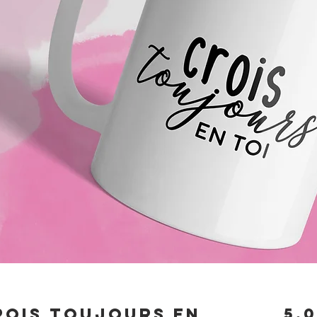
rois toujours en
5,0