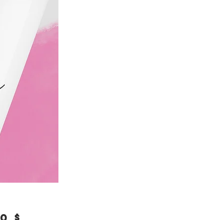
Prix
0 $