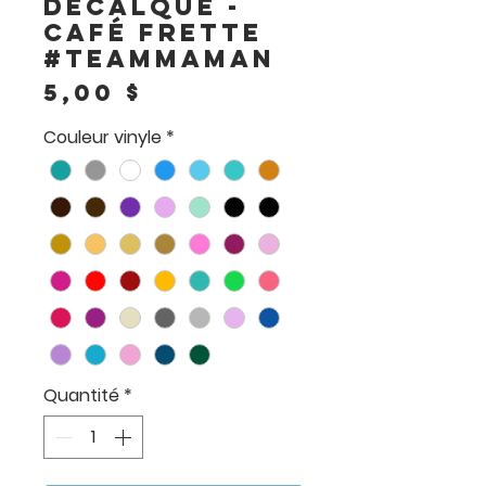
Décalque -
Café frette
#teammaman
Prix
5,00 $
Couleur vinyle
*
Quantité
*