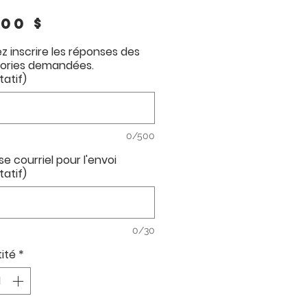
Prix
,00 $
ez inscrire les réponses des
ories demandées.
tatif)
0/500
e courriel pour l'envoi
tatif)
0/30
ité
*