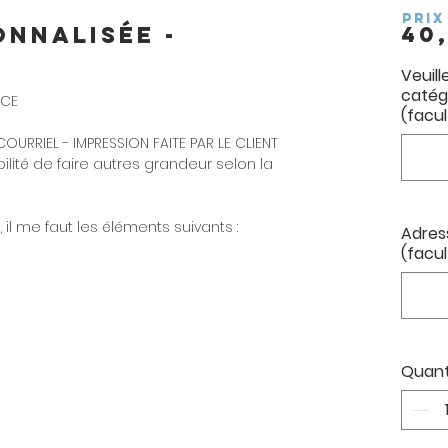
PRIX
onnalisée -
40
Veuill
catég
NCE
(facul
OURRIEL - IMPRESSION FAITE PAR LE CLIENT
bilité de faire autres grandeur selon la
, il me faut les éléments suivants :
Adress
(facul
Quant