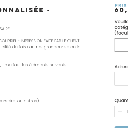
PRIX
onnalisée -
60
Veuill
catég
SAIRE
(facul
OURRIEL - IMPRESSION FAITE PAR LE CLIENT
bilité de faire autres grandeur selon la
, il me faut les éléments suivants :
Adress
Quant
iversaire, ou autres)