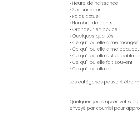
• Heure de naissance
• Ses surnoms
• Poids actuel
• Nombre de dents
• Grandeur en pouce
• Quelques qualités
• Ce qu’il ou elle aime manger
• Ce qu’il ou elle aime beauco
• Ce qu’il ou elle est capable de
• Ce qu’il ou elle fait souvent
• Ce qu’il ou elle dit
Les catégories peuvent être mo
------------------
Quelques jours après votre c
envoyé par courriel pour appro