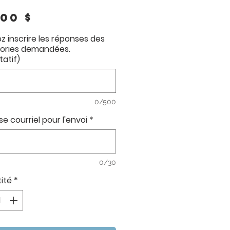
Prix
,00 $
ez inscrire les réponses des
ories demandées.
tatif)
0/500
e courriel pour l'envoi
*
0/30
ité
*